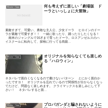
何も考えずに楽しい「劇場版 ド
Movie I Saw
ーラといっしょに大冒険」
素敵すぎて、可愛い、勇敢な主人公、少女ドーラ ヒロインのドー
ラが素敵で可愛すぎ！！ 一緒に歌ったり、踊ったりしたくなる！
南米のジャングルで16才まで育ったドーラ。ロスアンゼルスのハ
イスクールに転向して、探検に行ってる両親...
オリジナルを知らなくても楽しめ
Movie I Saw
る「ハロウィン」
ネタバレで面白くなくなるので書けないパターン とにかく面白か
ったですヨ！ オリジナルを忘れているので関係性が分からなくなっ
てたけど、問題なく楽しめます。 クライマックスを楽しみにして下
さい！ ネタバレすると面...
プロパガンダと騙されないように
Movie I Saw