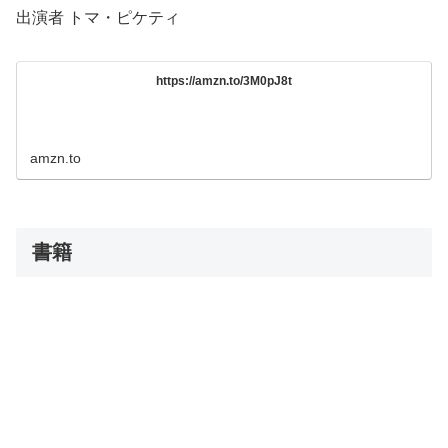
出演者 トマ・ピケティ
https://amzn.to/3M0pJ8t
amzn.to
書籍