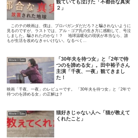
観ていても泣けた「不都合な真実
２」
このテの映画は、僕は、プロパガンダだだろ？と騙されないように
見るのですが、ラストでは、アル・ゴア氏の生き方に感動して、号泣
しました。騙されたのかな！？ 地球温暖化の現状が本当なら、誰
もが生活を改めなきゃいけない。なるべく...
「30年夫を待つ女」と「2年で待
Movie I Saw
つのを諦める女」。田中裕子さん
主演「千夜、一夜」観てきまし
た！
映画「千夜、一夜」のレビューです。 「30年夫を待つ女」と「2年で
待つのを諦める女」の正解は？
猫好きじゃない人へ「猫が教えて
Movie I Saw
くれたこと」