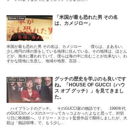
「米国が最も恐れた男 その名
Movie I Saw
は、カメジロー」
米国が最も恐れた男 その名は、カメジロー 僕らは、まあるい、
少し楕円の球の形をしている地球に住んでいる。その地球は、ほとん
どが、海水に覆われていて、僕らは海の中に住むことが出来ない。わ
ずかな陸地に生息し、地域や地形、言語...
グッチの歴史を学ぶのも良いです
Movie I Saw
ね。「HOUSE OF GUCCI（ハウ
ス オブ グッチ）」を見てきまし
た。
ハイブランドのグッチ。 そのGUCCI家の物語です。 1990年代
のGUCCIのメンズのスーツってカッコよかったよなと思って、封切
り日に映画館へ。リドリー・スコット監督作品で期待しましたが、大
筋は「痴話喧嘩」で、もう少し...