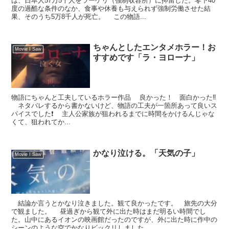
は、日本人57万5千人をラーゲリ（強制収容所）に抑留した。零下40
度の過酷な条件のなか、食事や休養も与えられず強制労働させた結
果、そのうち5万8千人が死亡。 この物語...
ちゃんとしたエンタメホラー！お
Movie I Saw
すすめです「ラ・ヨローナ」
物語にちゃんと工夫しているホラー作品 良かった！ 面白かった‼️
ネタバレするから書かないけど、物語の工夫が一箇所あって良いス
パイスでした❗️ 主人公家族が狙われるまでに時間をかけるんじゃな
くて、狙われてか...
かなり泣ける。「天気の子」
Movie I Saw
結論か言うとかなり泣きました。観て良かったです。 旅先の大分
で観ました。 昼過ぎから観て外に出た時はまだ明るい時間でし
た。山中にあるイオンの映画館だったのですが、外に出た時に作中の
シーンのような空でかなりビックリしました...