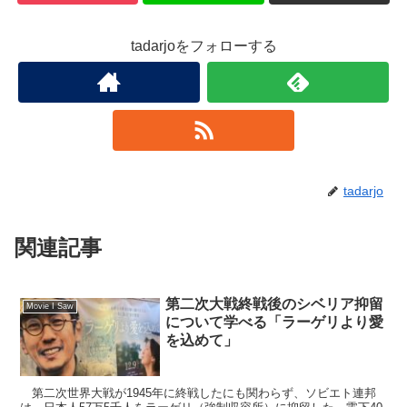
tadarjoをフォローする
tadarjo
関連記事
第二次大戦終戦後のシベリア抑留
Movie I Saw
について学べる「ラーゲリより愛
を込めて」
第二次世界大戦が1945年に終戦したにも関わらず、ソビエト連邦