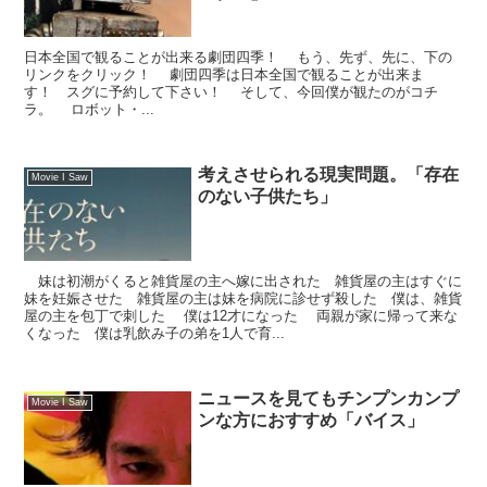
日本全国で観ることが出来る劇団四季！ もう、先ず、先に、下の
リンクをクリック！ 劇団四季は日本全国で観ることが出来ま
す！ スグに予約して下さい！ そして、今回僕が観たのがコチ
ラ。 ロボット・...
考えさせられる現実問題。「存在
Movie I Saw
のない子供たち」
妹は初潮がくると雑貨屋の主へ嫁に出された 雑貨屋の主はすぐに
妹を妊娠させた 雑貨屋の主は妹を病院に診せず殺した 僕は、雑貨
屋の主を包丁で刺した 僕は12才になった 両親が家に帰って来な
くなった 僕は乳飲み子の弟を1人で育...
ニュースを見てもチンプンカンプ
Movie I Saw
ンな方におすすめ「バイス」