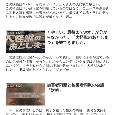
この映画はヤバイ。かなりヤバイ。たくさんの人に観て欲しい。
この物語は汚い政治家を揶揄しているのではなく、ニュースを鵜呑み
にする大衆を揶揄した映画だと思います。最後まで見るとそれが分か
ります。国民が政治に関心が薄くなり、選...
くやしい。最後までwオチが分か
Movie I Saw
らなかった。「大怪獣のあとしま
つ」を観てきました。
普通に観れば良かったのかよ！って感じ。 最初にオチが出ている
のに気が付かず悔しかった。始めからエンディングまでは退屈に進む
んだけど、オチを観たら退屈な理由が分かりました。 大怪獣のあと
しまつ B級感がわざとらしくてギャグが...
加害者両親と被害者両親の会話
Movie I Saw
「対峙」
今、目の前にいるのは 息子を殺した犯人の両親 善良な夫婦と
言うのは 観ればわかる 犯人も自殺している 憎いはずの 犯人