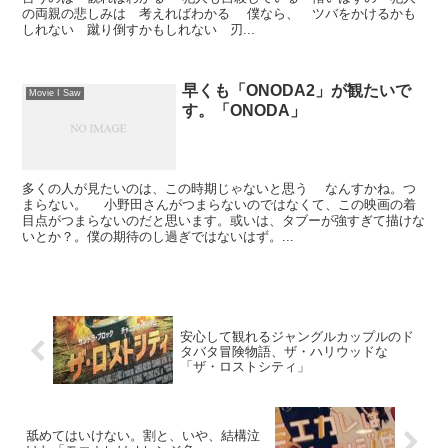
の両親の悲しみは 考えればわかる 僕なら、 ツバをかけるかも
しれない 蹴り倒すかもしれない 刃...
早くも「ONODA2」が観たいで
Movie I Saw
す。「ONODA」
多くの人が見たいのは、この時期じゃないと思う なんすかね。つ
まらない。 小野田さんがつまらないのではなくて、この映画の着
目点がつまらないのだと思います。或いは、タブーが強すぎて描けな
いとか？。僕の期待のし過ぎではないはず。...
安心して観れるジャングルカップルのド
タバタ冒険物語、ザ・ハリウッドな
「ザ・ロストシティ」
舐めてはいけない。割と、いや、結構泣