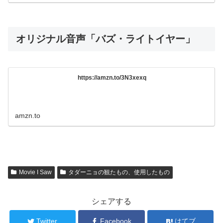
オリジナル音声「バズ・ライトイヤー」
https://amzn.to/3N3xexq
amzn.to
Movie I Saw
タダーニョの観たもの、使用したもの
シェアする
Twitter
Facebook
はてブ