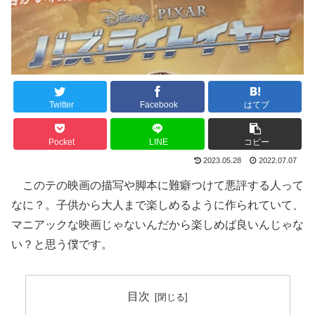
Twitter
Facebook
はてブ
Pocket
LINE
コピー
2023.05.28
2022.07.07
このテの映画の描写や脚本に難癖つけて悪評する人って
なに？。子供から大人まで楽しめるように作られていて、
マニアックな映画じゃないんだから楽しめば良いんじゃな
い？と思う僕です。
目次