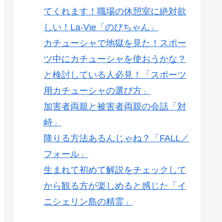
てくれます！職場の休憩室に絶対欲
しい！La-Vie「のびちゃん」
カチューシャで地獄を見た！スポー
ツ中にカチューシャを使おうかな？
と検討している人必見！「スポーツ
用カチューシャの選び方」
加害者両親と被害者両親の会話「対
峙」
降りる方法あるんじゃね？「FALL／
フォール」
生まれて初めて解説をチェックして
から観る方が楽しめると感じた「イ
ニシェリン島の精霊」