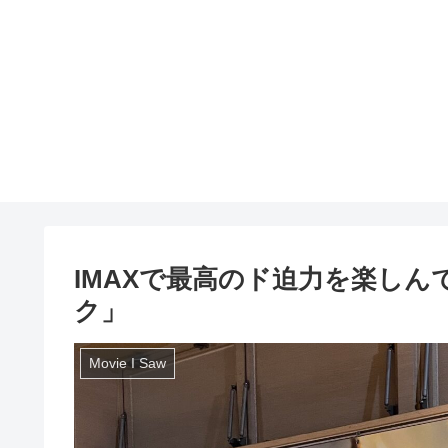
IMAXで最高のド迫力を楽しん
ク」
Movie I Saw