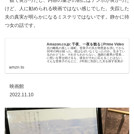
観て良かったし、内容の重さの割にはテンポが良かった
けど、人に勧められる映画ではない感じでした。失踪した
夫の真実が明らかになるミステリではないです。静かに待
つ女の話です。
Amazon.co.jp: 千夜、一夜を観る | Prime Video
北の離島の美しい港町。登美子の夫が突然姿を消してから
30年の時が経った。彼はなぜいなくなったのか。生きてい
るのかどうか、それすらわからない。漁師の春男が登美子
に想いを寄せ続けるも、彼女がそれに応えることはない。
そんな登美子のもとに、2年前に失踪した夫を探す奈美が
現れる。あるひ、登美子は街中で偶然、失踪した奈美の
amzn.to
夫・洋司...
映画館
2022.11.10