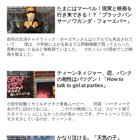
たまにはマーベル！現実と映画を
Movie I Saw
行き来できる！？「ブラックパン
サー／ワカンダ・フォーエバー」
前作の主演チャドウィック・ボーズマンさんはリアルでも死去されて
いて... 僕は、小学校に上がる前まで上野動物園で買ってもらった
黒豹のぬいぐるみと毎晩寝ていました。 それくらいの理由でこの映
画を観ました。 そ...
ティーンネィジャー、恋、パンク
Movie I Saw
の相性はバツグン！「How to
talk to girl at parties」
小型中距離ミサイルチクチク青春ムービー。 邦題「パーティーで
女の子に話かけるには」。 このテの映画にしては、スピード感で
スタイリッシュにしなかったのが良かったです。デートシーンで少し
モタモタしているのが、ティーンネ...
かなり泣ける。「天気の子」
Movie I Saw