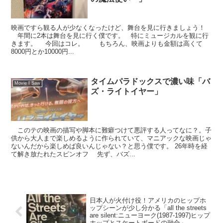
映画ですら観る人が少なくなったけど、舞台を見に行きましょう！
年間に2本は舞台を見に行く僕です。 特にミュージカルを観に行
きます。 今回はコレ。 もちろん、映画よりも金額は高くて
8000円とか10000円...
タイムパラドックスで濃い味「バ
Movie I Saw
ズ・ライトイヤー」
このテの映画の描写や脚本に難癖つけて悪評する人ってなに？。子
供から大人まで楽しめるように作られていて、マニアックな映画じゃ
ないんだから楽しめば良いんじゃない？と思う僕です。 26年時を経
て解き放たれたスピンオフ 先ず、バズ...
日本人が火付け役！アメリカのヒップホ
ップシーンが少し分かる「all the streets
are silent:ニューヨーク(1987-1997)ヒップ
ホップとスケートボードの融合」