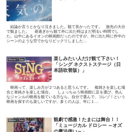
結論か言うとかなり泣きました。観て良かったです。 旅先の大分
で観ました。 昼過ぎから観て外に出た時はまだ明るい時間でし
た。山中にあるイオンの映画館だったのですが、外に出た時に作中の
シーンのような空でかなりビックリしました...
楽しみたい人だけ観て下さい！
Movie I Saw
「シング ネクストステージ（日
本語吹替版）」
映画って、楽しみ方が２つあると思うんです。 複雑さを楽しむ場
合と単純さを楽しむ場合。 しょっちゅう映画館に足を運び、色ん
なジャンルの映画を観ている方なら、自分で選んで、コレゾ！という
映画を探すのも楽しいですが、多くの人は、年に１...
観劇で感激！たまには舞台！！
Movie I Saw
「ミュージカル ドロシー ～オズ
の魔法使い～」